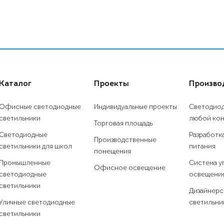
Каталог
Проекты
Произво
Офисные светодиодные
Индивидуальные проекты
Светодиод
светильники
любой ко
Торговая площадь
Светодиодные
Разработк
Производственные
светильники для школ
питания
помещения
Промышленные
Система у
Офисное освещение
светодиодные
освещени
светильники
Дизайнерс
Уличные светодиодные
светильни
светильники