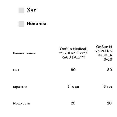
Хит
Новинка
OnSun Medi
OnSun Medical
х*-20LR3G 
х*-20LR3G хx**
Наименование
Ra80 IPхx
Ra80 IPхx***
0-10V
80
80
CRI
3 года
3 года
Гарантия
20
20
Мощность