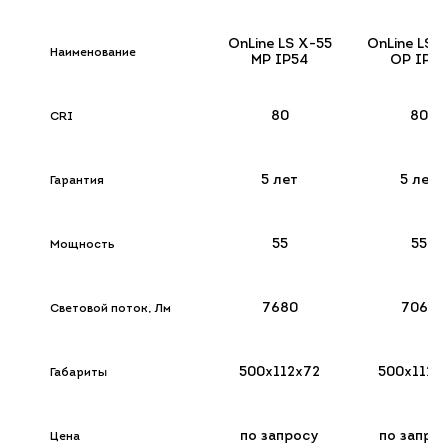
OnLine LS X-55
OnLine LS 
Наименование
MP IP54
OP IP54
80
80
CRI
5 лет
5 лет
Гарантия
55
55
Мощность
7680
7069
Световой поток, Лм
500х112х72
500х112х
Габариты
по запросу
по запро
Цена